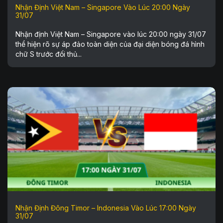
Nhận Định Việt Nam – Singapore Vào Lúc 20:00 Ngày
31/07
Nhận định Việt Nam – Singapore vào lúc 20:00 ngày 31/07
thể hiện rõ sự áp đảo toàn diện của đại diện bóng đá hình
chữ S trước đối thủ...
Nhận Định Đông Timor – Indonesia Vào Lúc 17:00 Ngày
31/07