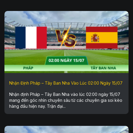
Nhận Định Pháp – Tây Ban Nha Vào Lúc 02:00 Ngày 15/07
Nhận định Pháp – Tây Ban Nha vào lúc 02:00 ngày 15/07
mang đến góc nhìn chuyên sâu từ các chuyên gia soi kèo
hàng đầu hiện nay. Trận đại...