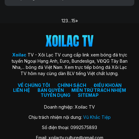
1
2
3
…
15
»
Xoilac
TV - Xôi Lạc TV cung cấp link xem bóng đá trực
tuyến Ngoại Hạng Anh, Euro, Bundesliga, VĐQG Tây Ban
Nha,... bóng đá Việt Nam. Xem trực tiếp bóng đá Xôi Lạc
TV hôm nay cùng dàn BLV tiếng Việt chất lượng.
VỀ CHÚNG TÔI
CHÍNH SÁCH
ĐIỀU KHOẢN
LIÊN HỆ
BẢN QUYỀN
MIỄN TRỪ TRÁCH NHIỆM
TUYỂN DỤNG
SITEMAP
Doanh nghiệp: Xoilac TV
Chịu trách nhiệm nội dung:
Vũ Khắc Tiệp
Số điện thoại: 0992575893
Email:
xoilactv.culture@gmail.com