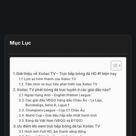
Mục Lục
Table of Contents
Giới thiệu về Xoilac TV – Trực tiếp bóng đá HD #1 hiện nay
Lịch sử hình thành của Xoilac TV
Tầm nhìn và mục tiêu phát triển của Xoilac TV
Xoilac TV phát bóng đá trực tuyến ở các giải đấu nào?
Ngoại Hạng Anh – English Premier League
Các giải đấu VĐQG hàng đầu Châu Âu – La Liga,
Bundesliga, Serie A, Ligue 1
Champions League – Cúp C1 Châu Âu
World Cup – Giải đấu hấp dẫn nhất hành tinh
Bóng đá Việt Nam (VĐQG và ĐTQG)
Ưu điểm khi xem trực tiếp bóng đá tại Xoilac TV
Hình ảnh Full HD, âm thanh sống động