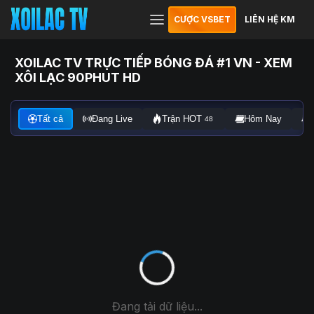
CƯỢC VSBET
LIÊN HỆ KM
XOILAC TV TRỰC TIẾP BÓNG ĐÁ #1 VN - XEM
XÔI LẠC 90PHUT HD
Tất cả
Đang Live
Trận HOT
Hôm Nay
48
Đang tải dữ liệu...