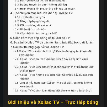
Đội ngũ BLV sôi nổi, am hiểu bóng đá
Đường truyền ổn định, không giật lag
Hoàn toàn miễn phí, không cần tạo tài khoản
Các chuyên mục hữu ích khác tại Xoilac TV
Lịch thi đấu bóng đá
Bảng xếp hạng bóng đá
Kết quả bóng đá mới nhất
Nhận định trước trận
Cập nhật tin tức bóng đá 24/7
Cách xem trực tiếp bóng đá tại Xoilac TV
So sánh Xoilac TV và các nền tảng trực tiếp bóng đá khác
Câu hỏi thường gặp đối với Xoilac TV
Xoilac TV có miễn phí không? Có cần đăng ký tài khoản để
xem không?
Xoilac TV có an toàn không? Xem ở đây có bị dính virus
không?
Xoilac TV có xem được trên điện thoại không? Hỗ trợ những
thiết bị nào?
Xoilac TV có những giải đấu nào? Có chiếu đầy đủ các trận
không?
Làm gì nếu đang xem Xoilac TV mà bị giật, lag hoặc không
xem được?
Xoilac TV có bình luận tiếng Việt cho mọi trận đấu không?
Giới thiệu về Xoilac TV – Trực tiếp bóng