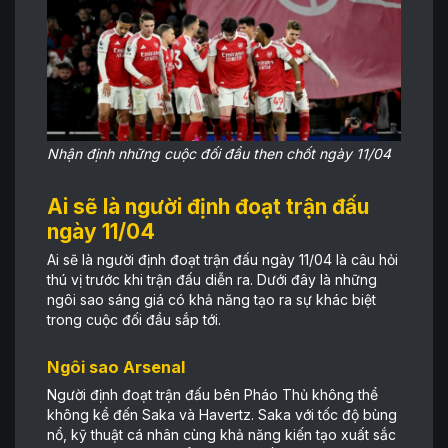
Nhận định những cuộc đối đầu then chốt ngày 11/04
Ai sẽ là người định đoạt trận đấu
ngày 11/04
Ai sẽ là người định đoạt trận đấu ngày 11/04 là câu hỏi
thú vị trước khi trận đấu diễn ra. Dưới đây là những
ngôi sao sáng giá có khả năng tạo ra sự khác biệt
trong cuộc đối đầu sắp tới.
Ngôi sao Arsenal
Người định đoạt trận đấu bên Pháo Thủ không thể
không kể đến Saka và Havertz. Saka với tốc độ bùng
nổ, kỹ thuật cá nhân cùng khả năng kiến tạo xuất sắc