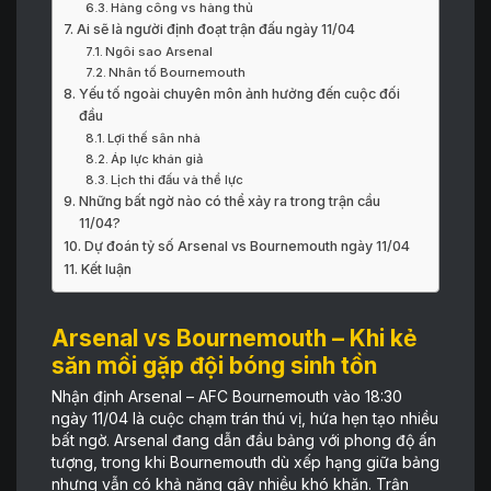
Hàng công vs hàng thủ
Ai sẽ là người định đoạt trận đấu ngày 11/04
Ngôi sao Arsenal
Nhân tố Bournemouth
Yếu tố ngoài chuyên môn ảnh hưởng đến cuộc đối
đầu
Lợi thế sân nhà
Áp lực khán giả
Lịch thi đấu và thể lực
Những bất ngờ nào có thể xảy ra trong trận cầu
11/04?
Dự đoán tỷ số Arsenal vs Bournemouth ngày 11/04
Kết luận
Arsenal vs Bournemouth – Khi kẻ
săn mồi gặp đội bóng sinh tồn
Nhận định Arsenal – AFC Bournemouth vào 18:30
ngày 11/04 là cuộc chạm trán thú vị, hứa hẹn tạo nhiều
bất ngờ. Arsenal đang dẫn đầu bảng với phong độ ấn
tượng, trong khi Bournemouth dù xếp hạng giữa bảng
nhưng vẫn có khả năng gây nhiều khó khăn. Trận