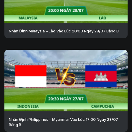
Nhận Định Malaysia – Lào Vào Lúc 20:00 Ngày 28/07 Bảng B
Nhận Định Philippines – Myanmar Vào Lúc 17:00 Ngày 28/07
Bảng B