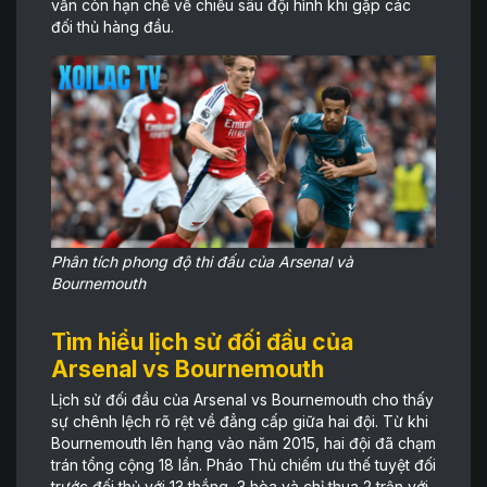
vẫn còn hạn chế về chiều sâu đội hình khi gặp các
đối thủ hàng đầu.
Phân tích phong độ thi đấu của Arsenal và
Bournemouth
Tìm hiểu lịch sử đối đầu của
Arsenal vs Bournemouth
Lịch sử đối đầu của Arsenal vs Bournemouth cho thấy
sự chênh lệch rõ rệt về đẳng cấp giữa hai đội. Từ khi
Bournemouth lên hạng vào năm 2015, hai đội đã chạm
trán tổng cộng 18 lần. Pháo Thủ chiếm ưu thế tuyệt đối
trước đối thủ với 13 thắng, 3 hòa và chỉ thua 2 trận với