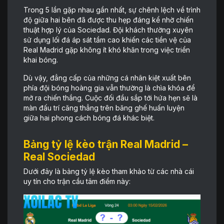
Trong 5 lần gặp nhau gần nhất, sự chênh lệch về trình
độ giữa hai bên đã được thu hẹp đáng kể nhờ chiến
thuật hợp lý của Sociedad. Đội khách thường xuyên
sử dụng lối đá áp sát tầm cao khiến các tiền vệ của
Real Madrid gặp không ít khó khăn trong việc triển
khai bóng.
Dù vậy, đẳng cấp của những cá nhân kiệt xuất bên
phía đội bóng hoàng gia vẫn thường là chìa khóa để
mở ra chiến thắng. Cuộc đối đầu sắp tới hứa hẹn sẽ là
màn đấu trí căng thẳng trên băng ghế huấn luyện
giữa hai phong cách bóng đá khác biệt.
Bảng tỷ lệ kèo trận Real Madrid –
Real Sociedad
Dưới đây là bảng tỷ lệ kèo tham khảo từ các nhà cái
uy tín cho trận cầu tâm điểm này: