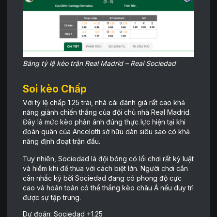
Bảng tỷ lệ kèo trận Real Madrid – Real Sociedad
Soi kèo Chấp
Với tỷ lệ chấp 1.25 trái, nhà cái đánh giá rất cao khả
năng giành chiến thắng của đội chủ nhà Real Madrid.
Đây là mức kèo phản ánh đúng thực lực hiện tại khi
đoàn quân của Ancelotti sở hữu dàn siêu sao có khả
năng định đoạt trận đấu.
Tuy nhiên, Sociedad là đội bóng có lối chơi rất kỷ luật
và hiếm khi để thua với cách biệt lớn. Người chơi cần
cân nhắc kỹ bởi Sociedad đang có phong độ cực
cao và hoàn toàn có thể thắng kèo châu Á nếu duy trì
được sự tập trung.
Dự đoán: Sociedad +1.25