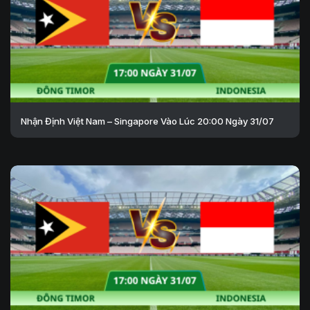
Nhận Định Việt Nam – Singapore Vào Lúc 20:00 Ngày 31/07