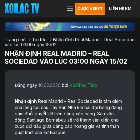
CƯỢC VSBET
LIÊN HỆ KM
Trang chủ
->
Tin tức
->
Nhận định Real Madrid – Real Sociedad
vào lúc 03:00 ngày 15/02
NHẬN ĐỊNH REAL MADRID – REAL
SOCIEDAD VÀO LÚC 03:00 NGÀY 15/02
Đăng ngày
10.02.2026
bởi
Vũ Khắc Tiệp
Nhận định
Real Madrid – Real Sociedad là tâm điểm
của làng túc cầu Tây Ban Nha khi hai đội bóng đang
bám đuổi quyết liệt trên bảng xếp hạng. Sân vận
động Santiago Bernabeu sẽ trở thành sàn diễn cho
cuộc đối đầu giữa đẳng cấp hoàng gia và tinh thần
quật khởi của xứ Basque.