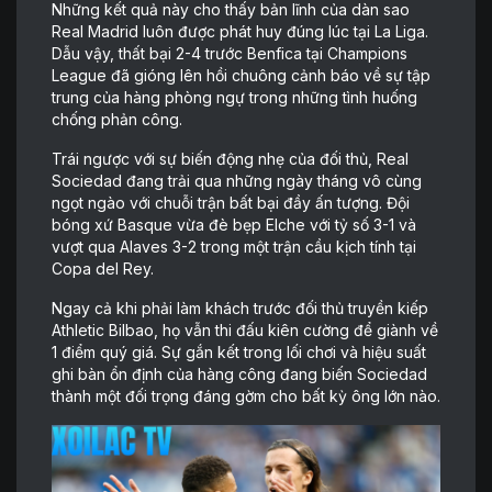
Những kết quả này cho thấy bản lĩnh của dàn sao
Real Madrid luôn được phát huy đúng lúc tại La Liga.
Dẫu vậy, thất bại 2-4 trước Benfica tại Champions
League đã gióng lên hồi chuông cảnh báo về sự tập
trung của hàng phòng ngự trong những tình huống
chống phản công.
Trái ngược với sự biến động nhẹ của đối thủ, Real
Sociedad đang trải qua những ngày tháng vô cùng
ngọt ngào với chuỗi trận bất bại đầy ấn tượng. Đội
bóng xứ Basque vừa đè bẹp Elche với tỷ số 3-1 và
vượt qua Alaves 3-2 trong một trận cầu kịch tính tại
Copa del Rey.
Ngay cả khi phải làm khách trước đối thủ truyền kiếp
Athletic Bilbao, họ vẫn thi đấu kiên cường để giành về
1 điểm quý giá. Sự gắn kết trong lối chơi và hiệu suất
ghi bàn ổn định của hàng công đang biến Sociedad
thành một đối trọng đáng gờm cho bất kỳ ông lớn nào.