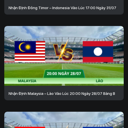
Nhận Định Đông Timor – Indonesia Vào Lúc 17:00 Ngày 31/07
Nhận Định Malaysia – Lào Vào Lúc 20:00 Ngày 28/07 Bảng B