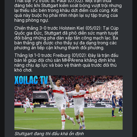
Thất bại 1-2 trước St. Pauli (07/02): Một trận thua
đáng tiếc khi Stuttgart kiểm soát bóng vượt trội nhưng
lại thiếu sắc bén trong khâu dứt điểm cuối cùng. Kết
quả này buộc họ phải nhìn nhận lại sự tập trung của
hàng phòng ngự.
Chiến thắng 3-0 trước Holstein Kiel (05/02): Tại Cúp
Quốc gia Đức, Stuttgart đã phô diễn sức mạnh tuyệt
đối bằng những pha dàn xếp tấn công mạch lạc. Ba
bàn thắng ghi được cho thấy sự đa dạng trong các
phương án tiếp cận khung thành đối phương.
Thắng lợi 1-0 trước Freiburg (01/02): Đây là trận đấu
bản lề giúp đội chủ sân MHPArena khẳng định khả
năng chịu áp lực và bảo vệ thành quả trước đối thủ
khó chơi.
Stuttgart đang thi đấu khá ổn định