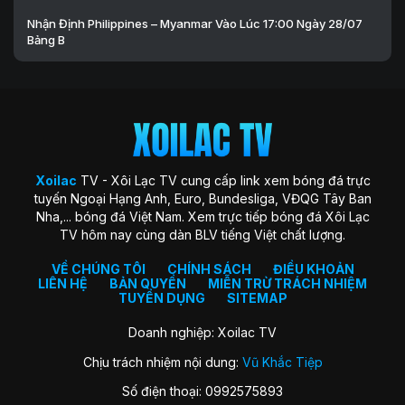
Nhận Định Philippines – Myanmar Vào Lúc 17:00 Ngày 28/07
Bảng B
Xoilac
TV - Xôi Lạc TV cung cấp link xem bóng đá trực
tuyến Ngoại Hạng Anh, Euro, Bundesliga, VĐQG Tây Ban
Nha,... bóng đá Việt Nam. Xem trực tiếp bóng đá Xôi Lạc
TV hôm nay cùng dàn BLV tiếng Việt chất lượng.
VỀ CHÚNG TÔI
CHÍNH SÁCH
ĐIỀU KHOẢN
LIÊN HỆ
BẢN QUYỀN
MIỄN TRỪ TRÁCH NHIỆM
TUYỂN DỤNG
SITEMAP
Doanh nghiệp: Xoilac TV
Chịu trách nhiệm nội dung:
Vũ Khắc Tiệp
Số điện thoại: 0992575893