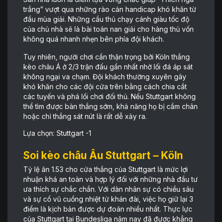
trắng” vượt qua những rào cản handicap khó khăn từ
đầu mùa giải. Những cầu thủ chạy cánh giàu tốc độ
của chủ nhà sẽ là bài toán nan giải cho hàng thủ vốn
không quá nhanh nhẹn bên phía đội khách.
Tuy nhiên, người chơi cần thận trọng bởi Köln thắng
kèo châu Á ở 2/3 trận đấu gần nhất nhờ lối đá áp sát
không ngại va chạm. Đội khách thường xuyên gây
khó khăn cho các đội cửa trên bằng cách chia cắt
các tuyến và phá lối chơi đối thủ. Nếu Stuttgart không
thể tìm được bàn thắng sớm, khả năng họ bị cầm chân
hoặc chỉ thắng sát nút là rất dễ xảy ra.
Lựa chọn: Stuttgart -1
Soi kèo châu Âu Stuttgart – Köln
Tỷ lệ ăn 1.53 cho cửa thắng của Stuttgart là mức lợi
nhuận khá an toàn và hợp lý đối với những nhà đầu tư
ưa thích sự chắc chắn. Với dàn nhân sự có chiều sâu
và sự cổ vũ cuồng nhiệt từ khán đài, việc họ giữ lại 3
điểm là kịch bản được dự đoán nhiều nhất. Thực lực
của Stuttgart tại Bundesliga năm nay đã được khẳng