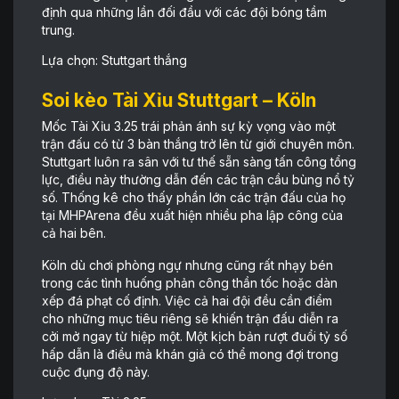
định qua những lần đối đầu với các đội bóng tầm
trung.
Lựa chọn: Stuttgart thắng
Soi kèo Tài Xỉu Stuttgart – Köln
Mốc Tài Xỉu 3.25 trái phản ánh sự kỳ vọng vào một
trận đấu có từ 3 bàn thắng trở lên từ giới chuyên môn.
Stuttgart luôn ra sân với tư thế sẵn sàng tấn công tổng
lực, điều này thường dẫn đến các trận cầu bùng nổ tỷ
số. Thống kê cho thấy phần lớn các trận đấu của họ
tại MHPArena đều xuất hiện nhiều pha lập công của
cả hai bên.
Köln dù chơi phòng ngự nhưng cũng rất nhạy bén
trong các tình huống phản công thần tốc hoặc dàn
xếp đá phạt cố định. Việc cả hai đội đều cần điểm
cho những mục tiêu riêng sẽ khiến trận đấu diễn ra
cởi mở ngay từ hiệp một. Một kịch bản rượt đuổi tỷ số
hấp dẫn là điều mà khán giả có thể mong đợi trong
cuộc đụng độ này.