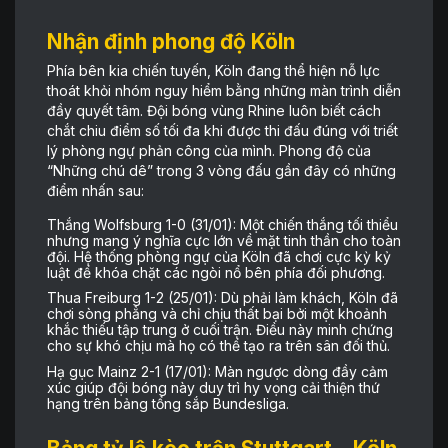
Nhận định phong độ Köln
Phía bên kia chiến tuyến, Köln đang thể hiện nỗ lực
thoát khỏi nhóm nguy hiểm bằng những màn trình diễn
đầy quyết tâm. Đội bóng vùng Rhine luôn biết cách
chắt chiu điểm số tối đa khi được thi đấu đúng với triết
lý phòng ngự phản công của mình. Phong độ của
“Những chú dê” trong 3 vòng đấu gần đây có những
điểm nhấn sau:
Thắng Wolfsburg 1-0 (31/01): Một chiến thắng tối thiểu
nhưng mang ý nghĩa cực lớn về mặt tinh thần cho toàn
đội. Hệ thống phòng ngự của Köln đã chơi cực kỳ kỷ
luật để khóa chặt các ngòi nổ bên phía đối phương.
Thua Freiburg 1-2 (25/01): Dù phải làm khách, Köln đã
chơi sòng phẳng và chỉ chịu thất bại bởi một khoảnh
khắc thiếu tập trung ở cuối trận. Điều này minh chứng
cho sự khó chịu mà họ có thể tạo ra trên sân đối thủ.
Hạ gục Mainz 2-1 (17/01): Màn ngược dòng đầy cảm
xúc giúp đội bóng này duy trì hy vọng cải thiện thứ
hạng trên bảng tổng sắp Bundesliga.