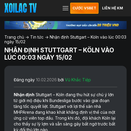
CƯỢC VSBET
LIÊN HỆ KM
Trang chủ
->
Tin tức
->
Nhận định Stuttgart – Köln vào lúc 00:03
ngày 15/02
NHẬN ĐỊNH STUTTGART – KÖLN VÀO
LÚC 00:03 NGÀY 15/02
Đăng ngày
10.02.2026
bởi
Vũ Khắc Tiệp
Nhận định
Stuttgart – Köln đang thu hút sự chú ý lớn
từ giới mộ điệu khi Bundesliga bước vào giai đoạn
tăng tốc quyết liệt. Stuttgart với lợi thế sân nhà
MHPArena đang khao khát khẳng định vị thế của một
ứng cử viên top đầu. Trong khi đó, đội khách Köln lại
cho thấy sự lỳ lợm và sẵn sàng gây bất ngờ trước bất
kỳ đối thủ lớn nào.