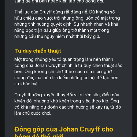
sàng để ghi bàn hoặc kiến tạo cho đồng đội.
Thể lực của Cruyff cũng rất đáng nể. Dù không sở
hữu chiều cao vượt trội nhưng ông luôn có mặt trong
những tình huống quyết định. Sự nhanh nhẹn và khả
năng đọc trận đấu giúp ông trở thành một trong
những cầu thủ nguy hiểm nhất thời bấy giờ.
Tư duy chiến thuật
Một trong những yếu tố quan trọng làm nên thành
công của Johan Cruyff chính là tư duy chiến thuật sắc
bén. Ông không chỉ chơi theo cách mà mọi người
mong đợi, mà luôn tìm kiếm những cơ hội để tạo nên
sự khác biệt.
Cruyff thường xuyên thay đổi vị trí trên sân, điều này
khiến đối phương khó khăn trong việc theo kịp. Ông
có khả năng dự đoán các tình huống sẽ xảy ra, từ đó
làm chủ cuộc chơi.
Đóng góp của Johan Cruyff cho
bóng đá thế giới