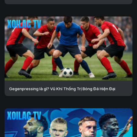
Gegenpressing là gì? Vũ Khí Thống Trị Bóng Đá Hiện Đại