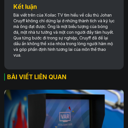
Kết luận
Bài viết trên của Xoilac TV tìm hiểu về cầu thủ Johan
Cruyff không chỉ dừng lại ở những thành tích và kỷ lục
mà ông đạt được. Ông là một biểu tượng của bóng
đá, một nhà tư tưởng và một con người đầy tâm huyết.
Qua từng bước đi trong sự nghiệp, Cruyff đã để lại
dấu ấn không thể xóa nhòa trong lòng người hâm mộ
và góp phần định hình tương lai của môn thể thao
vua.
BÀI VIẾT LIÊN QUAN